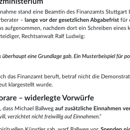
zministerium
nahme stand eine Beamtin des Finanzamts Stuttgart I
rberater –
lange vor der gesetzlichen Abgabefrist
für 
s aufgenommen, nachdem dort ein Schreiben eines k
teidiger, Rechtsanwalt Ralf Ludwig:
überhaupt eine Grundlage gab. Ein Musterbeispiel für poli
ch das Finanzamt beruft, betraf nicht die Demonstra
eut klargestellt wurde.
rare – widerlegte Vorwürfe
, dass Michael Ballweg
auf zusätzliche Einnahmen ver
ll, verzichtet nicht freiwillig auf Einnahmen.“
pirituellen Künstler sah, warf Ballweg vor,
Spenden nic