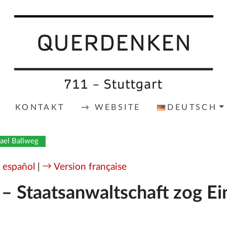
KONTAKT
→ WEBSITE
DEUTSCH
hael Ballweg
 español
|
Version française
– Staatsanwaltschaft zog Ein